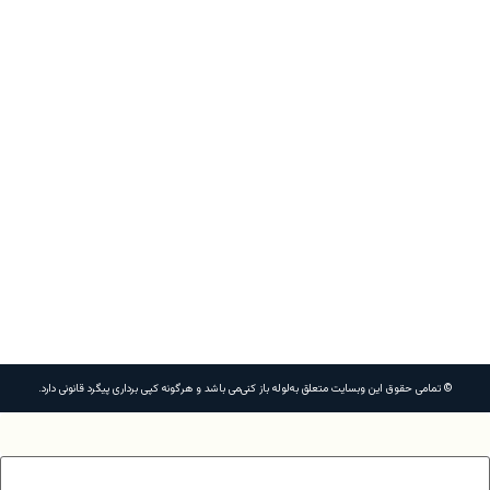
تخلیه
تشخیص
رفع
برچسب
تخلیه
حفر
لایروبی
لوله
چاه
کول
ترکیدگی
بوی
زهکشی
ها
چاه
چاه
چاه
بازکنی
غرب
گذاری
لوله
بد
تهران
© تمامی حقوق این وبسایت متعلق به
لوله باز کنی
می باشد و هرگونه کپی برداری پیگرد قانونی دارد.