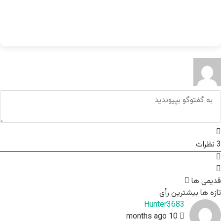
3
نظرات
قدیمی ها
تازه ها
بیشترین رأی
Hunter3683
10 months ago