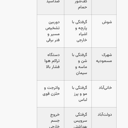
کف‌شور
ضداسید
حمام
شوش
گرفتگی با
دوربین
پارچه و
تشخیص
اشیاء
مسیر و
خارجی
فنر برقی
شهرک
گرفتگی با
دستگاه
مسعودیه
شن و
تراکم هوا
ماسه و
فشار بالا
سیمان
خانی‌آباد
گرفتگی با
واترجت و
مو و پرز
حلزن قوی
لباس
دولت‌آباد
گرفتگی
خروج
سرویس
جسم
بهداشتی
خارجی