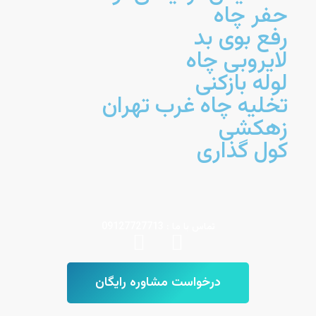
حفر چاه
رفع بوی بد
لایروبی چاه
لوله بازکنی
تخلیه چاه غرب تهران
زهکشی
کول گذاری
تماس با ما : 09127727713
درخواست مشاوره رایگان