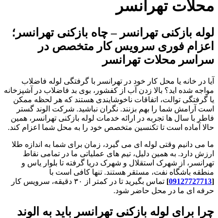
محلات تهرانسر
لوله بازکنی تهرانسر – چاه بازکنی تهرانسر؛
اعزام فوری سرویس کار متخصص در
سراسر محلات تهرانسر
آیا در خانه یا محل کار خود در تهرانسر با گرفتگی لوله فاضلاب
مواجه شده اید؟ بالا زدن آب از کفشور، بوی بد فاضلاب در آشپزخانه
یا گرفتگی توالت، اتفاقات ناخوشایندی هستند که هر لحظه ممکن
است آرامش شما را بهم بزنند. نگران نباشید. شرکت الوند گستر
فاطر با سال ها تجربه در ارائه خدمات لوله بازکنی تهرانسر، همین
حالا آماده است تا تکنسین متخصص خود را به محل شما اعزام کند.
ما می دانیم وقتی لوله ای می گیرد، زمان برای شما به اندازه طلا
ارزش دارد. به همین دلیل، تیم های عملیاتی ما در تمامی نقاط
تهرانسر، از شهرک استقلال و شهرک دریا گرفته تا بلوار یاس و
منطقه باشگاه نفت، مستقر هستند. تنها کافی است با
[
09127727713
]
تماس بگیرید تا در کمتر از ۳۰ دقیقه، سرویس کار
حرفه ای ما در محل حاضر شود.
چرا برای لوله بازکنی تهرانسر باید به الوند