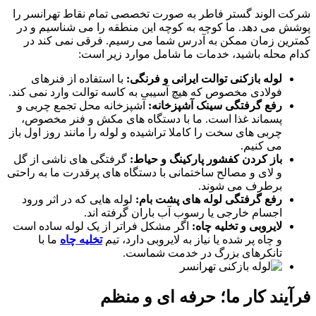
شرکت الوند گستر فاطر به صورت تخصصی تمام نقاط تهرانسر را
پوشش می دهد. ما کوچه به کوچه این منطقه را می شناسیم و در
کمترین زمان ممکن به آدرس شما می رسیم. فرقی نمی کند در
کدام محله باشید، خدمات ما شامل موارد زیر است:
لوله بازکنی توالت ایرانی و فرنگی:
با استفاده از فنرهای
فولادی مخصوص که هیچ آسیبی به کاسه توالت وارد نمی کند.
رفع گرفتگی سینک آشپزخانه:
آشپزخانه محل تجمع چربی و
پسماند غذا است. ما با دستگاه های مکش و فنر مخصوص،
چربی های سخت را کاملا تراشیده و لوله را مانند روز اول باز
می کنیم.
باز کردن کفشور پارکینگ و حیاط:
گرفتگی های ناشی از گل
و لای و مصالح ساختمانی با دستگاه های پرقدرت ما به راحتی
برطرف می شوند.
رفع گرفتگی لوله های پشت بام:
لوله هایی که در اثر ورود
اجسام خارجی یا رسوب آب باران گرفته اند.
لایروبی و تخلیه چاه:
اگر مشکل فراتر از یک لوله ساده است
و چاه پر شده یا نیاز به لایروبی دارد، تیم
تخلیه چاه
ما با
تانکرهای بزرگ در خدمت شماست.
فرآیند کار ما؛ حرفه ای و منظم